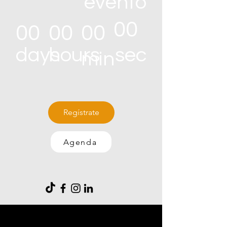
evento
00
00
00
00
sec
days
hours
min
Regístrate
Agenda