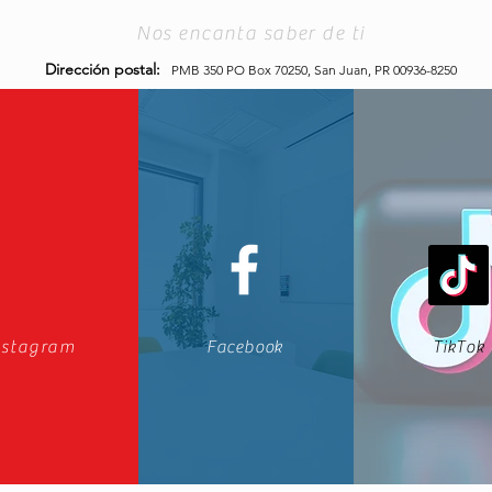
Nos encanta saber de ti
Dirección postal:
PMB 350 PO Box 70250,
San Juan, PR 00936-8250
nstagram
Facebook
TikTok