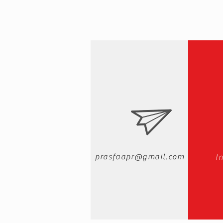
prasfaapr@gmail.com
I