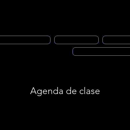
Quiénes somos
Servicio al socio
Boletines informativo
al Programa de Mentoría
PRASFAA noticias
Espacios pub
Voces de PRASFAA (Pod
Agenda de clase