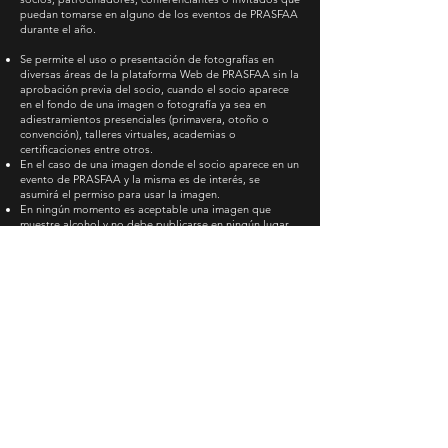
puedan tomarse en alguno de los eventos de PRASFAA
durante el año.
Se permite el uso o presentación de fotografías en
diversas áreas de la plataforma Web de PRASFAA sin la
aprobación previa del socio, cuando el socio aparece
en el fondo de una imagen o fotografía ya sea en
adiestramientos presenciales (primavera, otoño o
convención), talleres virtuales, academias o
certificaciones entre otros.
En el caso de una imagen donde el socio aparece en un
evento de PRASFAA y la misma es de interés, se
asumirá el permiso para usar la imagen.
En ningún momento es aceptable una imagen que
muestre alcohol y no debe publicarse en ningún lugar
oficial de la asociación.
Al solicitar la membresía, entiendo que mi foto puede
ser utilizada en varios medios de PRASFAA.
Debe tener presente que se pueden tomar fotografías
en cualquier evento de PRASFAA y publicarlas en varios
medios de PRASFAA. Aquellos socios, conferenciantes
o patrocinadores que posan para las fotografías,
entenderán que están autorizando el uso de su imagen
de esta manera y sin ser obligados.
Esta política también se hará constar en la página Web
de PRASFAA, en la renovación o solicitud de
membresía y en la Constitución y Reglamento de
PRASFAA.