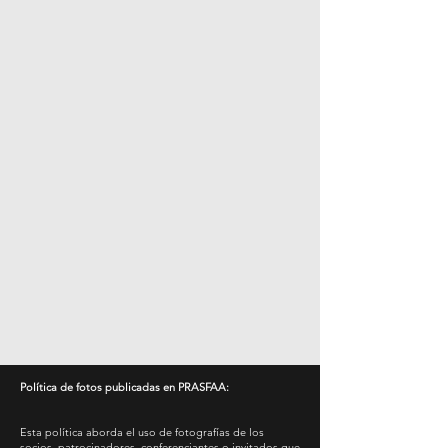
Política de fotos publicadas en PRASFAA:
Esta política aborda el uso de fotografías de los
socios, patrocinadores, conferenciantes o invitados que