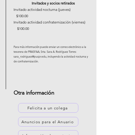
Invitados y socios retirados
Invitado actividad nocturna (jueves)
$100.00
Invitado actividad confraternización (viernes)
$100.00
Para más información puede enviar un correo electrónico a la
tesorera de PRASFAA, Srta. Sara A. Rodríguez Torres:
sara_rodriguez@pucpr.edu
, incluyendo la actividad nocturna y
de confraternización.
Otra información
Felicita a un colega
Anuncios para el Anuario