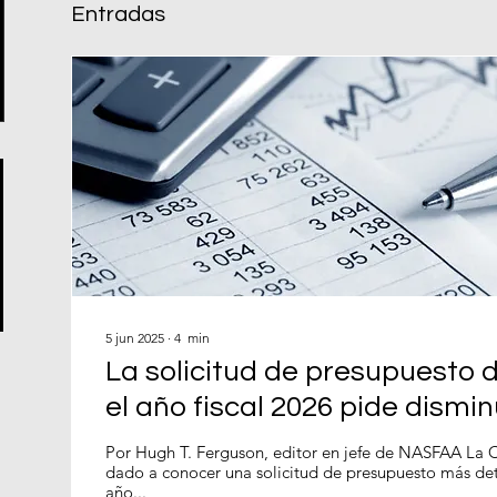
Entradas
5 jun 2025
∙
4
min
La solicitud de presupuesto
el año fiscal 2026 pide dismin
máxima y más reducciones p
Por Hugh T. Ferguson, editor en jefe de NASFAA La 
dado a conocer una solicitud de presupuesto más det
programas de ayuda estudian
año...