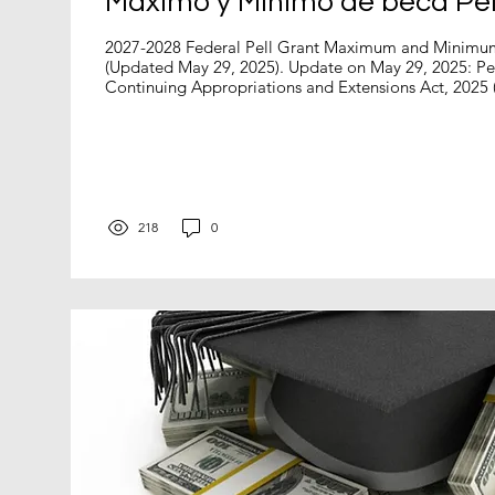
Máximo y Mínimo de beca Pel
2027-2028 Federal Pell Grant Maximum and Minim
(Updated May 29, 2025). Update on May 29, 2025: Per
Continuing Appropriations and Extensions Act, 2025 (P
Federal Pell Grant maximum and minimum award amo
2026 award year provided in this Dear Colleague Lett
will be effective July 1, 2025, through June 30, 2026
Grant award remains fixed at $7,395. The minimum P
amount is $740.
218
0