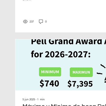
237
0
5 jun 2025
∙
1
min