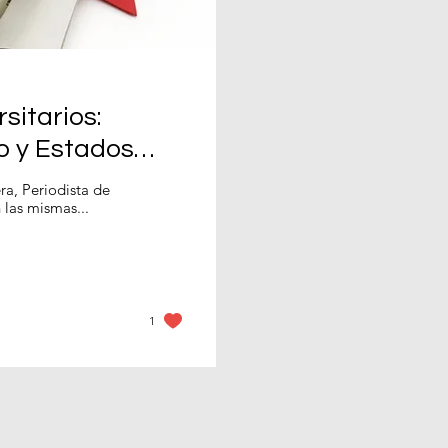
sitarios:
 y Estados
a, Periodista de
en las mismas...
1