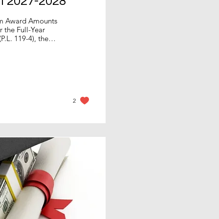
l 2027-2028
um Award Amounts
 the Full-Year
.L. 119-4), the
unts for the 2025-
er are correct and
. The maximum Pell
ell Grant award
2