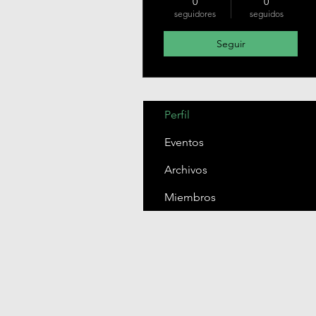
0
0
seguidores
seguidos
Seguir
Perfil
Eventos
Archivos
Miembros