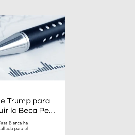
 de Trump para
uir la Beca Pell
ara los
Casa Blanca ha
allada para el
til